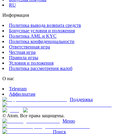
RU
Информация
Политика вывода возврата средств
Бонусные условия и положения
Политика AML и KYC
Политика конфиденциальности
Ответственная игра
Честная игра
Правила игры
Условия и положения
Политика рассмотрения жалоб
О нас
Telegram
Аффилиатам
Поддержка
© Atom. Все права защищены.
Меню
Поиск