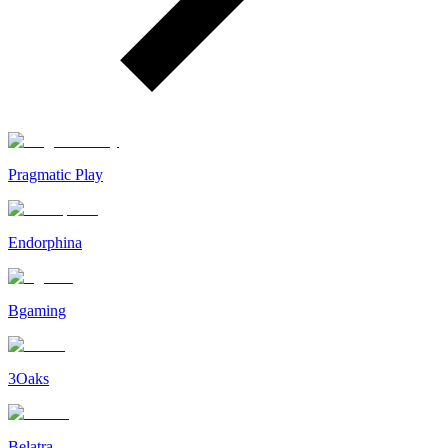
Pragmatic Play
Endorphina
Bgaming
3Oaks
Belatra