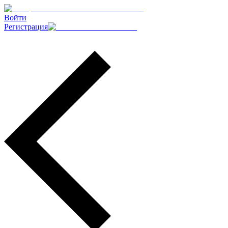
Войти
Регистрация