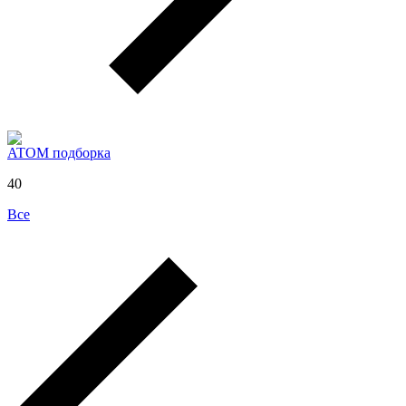
ATOM подборка
40
Все