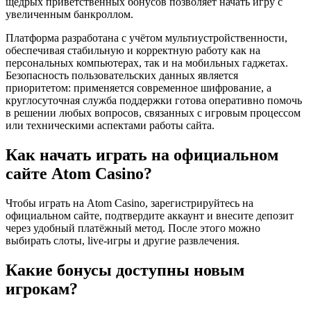
щедрых приветственных бонусов позволяет начать игру с
увеличенным банкроллом.
Платформа разработана с учётом мультиустройственности,
обеспечивая стабильную и корректную работу как на
персональных компьютерах, так и на мобильных гаджетах.
Безопасность пользовательских данных является
приоритетом: применяется современное шифрование, а
круглосуточная служба поддержки готова оперативно помочь
в решении любых вопросов, связанных с игровым процессом
или техническими аспектами работы сайта.
Как начать играть на официальном
сайте Atom Casino?
Чтобы играть на Atom Casino, зарегистрируйтесь на
официальном сайте, подтвердите аккаунт и внесите депозит
через удобный платёжный метод. После этого можно
выбирать слоты, live‑игры и другие развлечения.
Какие бонусы доступны новым
игрокам?