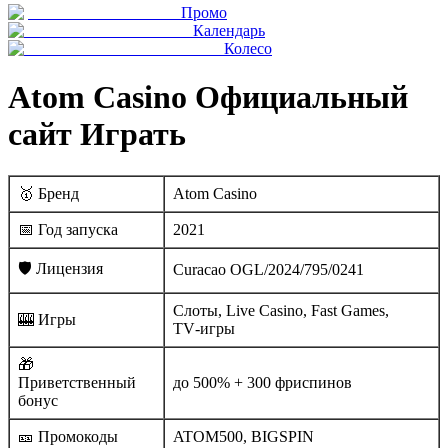
Промо
Календарь
Колесо
Atom Сasino Официальный
сайт Играть
🥇 Бренд
Atom Casino
📅 Год запуска
2021
🛡️ Лицензия
Curacao OGL/2024/795/0241
Слоты, Live Casino, Fast Games,
🎰 Игры
TV‑игры
🎁
Приветственный
до 500% + 300 фриспинов
бонус
🎫 Промокоды
ATOM500, BIGSPIN