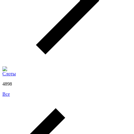
Слоты
4898
Все