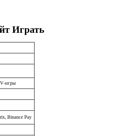
йт Играть
 TV‑игры
rix, Binance Pay