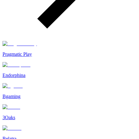
Pragmatic Play
Endorphina
Bgaming
3Oaks
Belatra