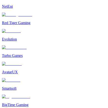
NetEnt
Red Tiger Gaming
Evolution
Turbo Games
AvatarUX
Smartsoft
BigTime Gaming