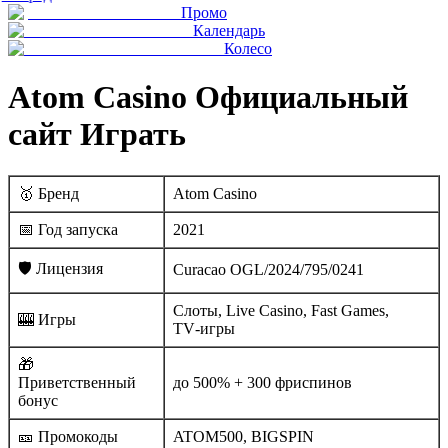
Промо
Календарь
Колесо
Atom Сasino Официальный
сайт Играть
🥇 Бренд
Atom Casino
📅 Год запуска
2021
🛡️ Лицензия
Curacao OGL/2024/795/0241
Слоты, Live Casino, Fast Games,
🎰 Игры
TV‑игры
🎁
Приветственный
до 500% + 300 фриспинов
бонус
🎫 Промокоды
ATOM500, BIGSPIN