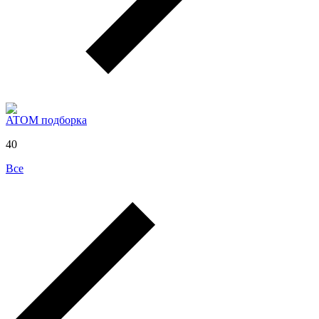
ATOM подборка
40
Все