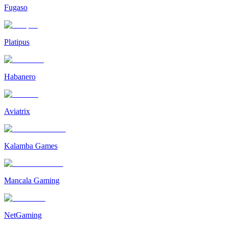
Fugaso
Platipus
Habanero
Aviatrix
Kalamba Games
Mancala Gaming
NetGaming