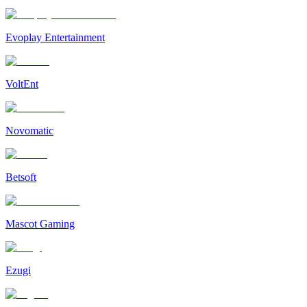
Evoplay Entertainment
VoltEnt
Novomatic
Betsoft
Mascot Gaming
Ezugi