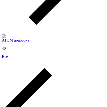
ATOM подборка
40
Все