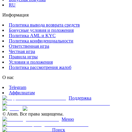
RU
Информация
Политика вывода возврата средств
Бонусные условия и положения
Политика AML и KYC
Политика конфиденциальности
Ответственная игра
Честная игра
Правила игры
Условия и положения
Политика рассмотрения жалоб
О нас
Telegram
Аффилиатам
Поддержка
© Atom. Все права защищены.
Меню
Поиск